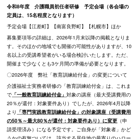
令和8年度 介護職員初任者研修 予定会場（各会場の
定員は、15名程度となります）
予定会場【江差町】【南富良野町】【札幌市】ほか
募集要項等の詳細は、2026年1月末以降の掲載となりま
す。そのほかの地域でも開催の可能性がありますが、10
名以上の受講希望者がいる場合検討いたします。ただ、
開催まで少なくとも3ケ月間の準備が必要となります。
〇2026年度 弊社「教育訓練給付金」の変更について
介護福祉士実務者研修の「教育訓練給付金」は、これま
で
「一般教育訓練給付金」
対象の講座（最大受講費用の
20％が還付：対象要件あり）でしたが、2026年4月以降
より
「専門実践教育訓練給付金」の対象講座（受講費用
の50％～最大80％が還付：対象要件あり）に変更
（申
請受理済み）になる予定です。ご自身が「対象者」かど
うかの有無ついては、該当する居住地の最寄りのハロー